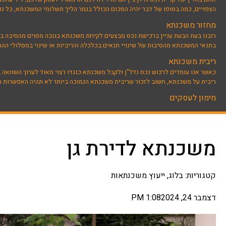
הצפויים, כמה בסופו של דבר יהיה הסכום הכולל בגמר הליך תשלומי המשכנתא, כל נוש
מחזור משכנתא
רובנו בעת הבעת עניין ברכישת נכס מבצעים לקיחת משכנתא בגובה מסוים מהסיבה בדרך
בתנאי המשכנתא מהסיבות של שינויי תנאים בכלכלה והריביות או שינוי במסלולי הה
ריבית משכנתא
כאשר אנו עומדים לרכוש נכס נדל"ן ולקבל משכנתא כנגדו רצוי מאוד לערוך השוואה 
ריבית על משכנתא, חשוב לזכור שריבית משכנתא הנמוכה ביותר לא תהיה האפשרות הט
מימון לעסקים
משכנתא לדירת גן
קטגוריות:
בלוג
,
ייעוץ משכנתאות
דצמבר 24, 2024
1:08 PM