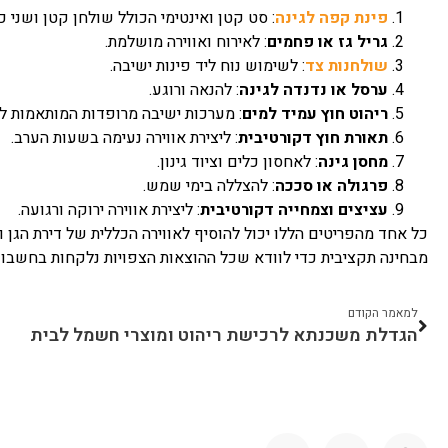
פינת קפה לגינה
: סט קטן ואינטימי הכולל שולחן קטן ושני כ
גריל גז או פחמים
: לאירוח ואווירה מושלמת.
שולחנות צד
: לשימוש נוח ליד פינות ישיבה.
ערסל או נדנדה לגינה
: להנאה ורוגע.
ריהוט חוץ עמיד למים
: מערכות ישיבה מרופדות המותאמות לג
תאורת חוץ דקורטיבית
: ליצירת אווירה נעימה בשעות הערב.
מחסן גינה
: לאחסון כלים וציוד גינון.
פרגולה או סככה
: להצללה בימי שמש.
עציצים וצמחייה דקורטיבית
: ליצירת אווירה ירוקה ורגועה.
כל אחד מהפריטים הללו יכול להוסיף לאווירה הכללית של דירת הגן
מבחינה תקציבית כדי לוודא שכל ההוצאות הצפויות נלקחות בחשבון
למאמר הקודם
הגדלת משכנתא לרכישת ריהוט ומוצרי חשמל לבית