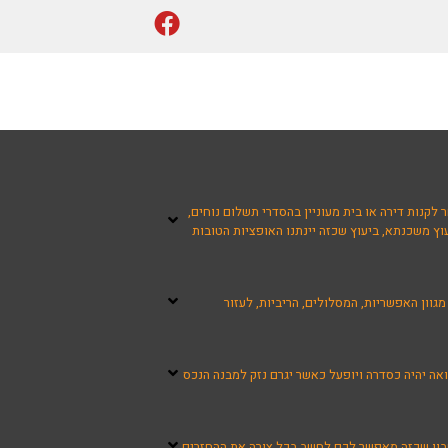
לקנות דירה או בית מעוניין בהסדרי תשלום נוחים,
ץ משכנתא, ביעוץ שכזה יינתנו האופציות הטובות
ון האפשריות, המסלולים, הריביות, לעזור
אה יהיה כסדרה ויופעל כאשר יגרם נזק למבנה הנכס
שבון שכזה מאפשר לכם לחשב בכל צורה את ההחזרים