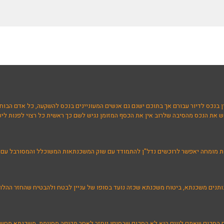
ן בנכס לדיור עבורם אך בתוכם ישנם גם אנשים המעוניינים בנכס להשקעה, כל אדם הבוחר 
 את הנכס מהסיבה שלרוב אין את הכסף המזומן נגיש לשם כך ראשית כל רצוי לפנות ליעו
ת מומחה יאפשר לרוכשים נדל"ן להתמודד עם שוק המשכנתאות המשוכלל והמסורבל עם מגו
ותנים משכנתא, ביטוח משכנתא שכזה נועד בסופו של עניין לבטח ולהבטיח שהחזר ההלוו
כם הסכום שאתם לווים הוא לא הסכום שבסופו יוחזר לאחר תקופה מסוימת, משכנתא מח