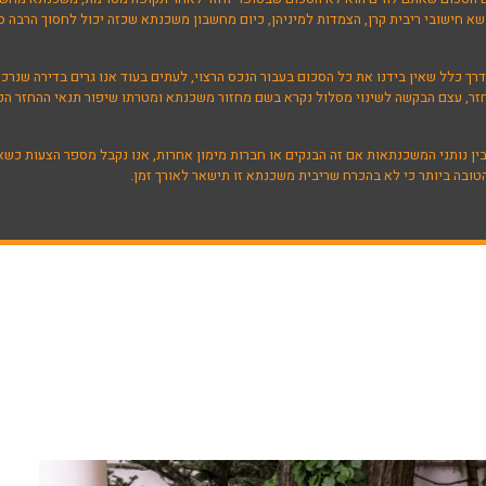
א חישובי ריבית קרן, הצמדות למיניהן, כיום מחשבון משכנתא שכזה יכול לחסוך הרבה ס
 כלל שאין בידנו את כל הסכום בעבור הנכס הרצוי, לעתים בעוד אנו גרים בדירה שנרכשה
חזר, עצם הבקשה לשינוי מסלול נקרא בשם מחזור משכנתא ומטרתו שיפור תנאי ההחזר הקי
בין נותני המשכנתאות אם זה הבנקים או חברות מימון אחרות, אנו נקבל מספר הצעות כ
ובה ביותר כי לא בהכרח שריבית משכנתא זו תישאר לאורך זמן.