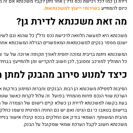
דירת גן כמו לכל רכישת נכס נדל"ן אחר ניתן לקבל משכנתא אם זה 
כיום להסתייע
בשירותי ייעוץ למשכנתאות
.
מה זאת משכנתא לדירת גן?
משכנתא היא למעשה הלוואה לרכישת נכס נדל"ן כל שהוא וגם לשימוש
ישנם מספר בנקים למשכנתאות המאפשרים הגדלת המשכנתא אחרי בד
המשכנתא ניתנת בריבית נמוכה יחסית לאורך תקופה ארוכה של עד ש
כל התהליך למורכב ומסובך, לכן חשוב להקדיש זמן ולהתייעץ בבחי
כיצד למנוע סירוב מהבנק למתן
הסיבות לפסילת משכנתא הן רבות. הבנקים וחברות המימון בודקות את
הערכת שווי הנכס פחות מהמחיר בפועל. זה עלול לקרות כאשר שטח
בעת בקשה למשכנתא לדירת גן כשלא קיים רישום של הצמדה של הגינ
ברישום בטאבו כי גם הגינה ואם יש גם החניה הפרטית נרשמו כחלק
מהבית המשותף. השמאי בודק אם החלקים בנכס קיבלו אישור בנייה כ
משכנתא חשוב לקבל הערכת שמאי שמקובל על הבנק.