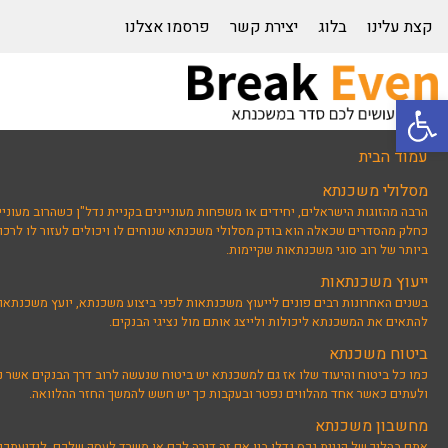
קצת עלינו
בלוג
יצירת קשר
פרסמו אצלנו
פתח סרגל נגישות
עמוד הבית
מסלולי משכנתא
הרבה מהזוגות הישראלים, יחידים או משפחות מעוניינים בקניית נדל"ן כשהרוב מעוניי
כחלק מהסדרים שכאלה הוא בודק מסלולי משכנתא שנוחים לו ויכולים לעזור לו לרכוש
ביותר של רוב סוגי משכנתאות שקיימות.
ייעוץ משכנתאות
בשנים האחרונות רבים פונים לייעוץ משכנתאות לפני ביצוע משכנתא, יועץ משכנתאו
להתאים את המשכנתא ליכולות ולייצג אותם מול נציגי הבנקים.
ביטוח משכנתא
כמו כל ביטוח והיעוד שלו אז גם למשכנתא יש ביטוח שנעשה לרוב דרך הבנקים אשר נ
ולעתים כאשר אחד מהלווים נפטר ובעקבות כך יש חשש להמשך החזר ההלוואה.
מחשבון משכנתא
אתם בהליך של קניית נכס נדלן בין אם זה דירה לכם או משרד לעסק שלכם, לידיעת