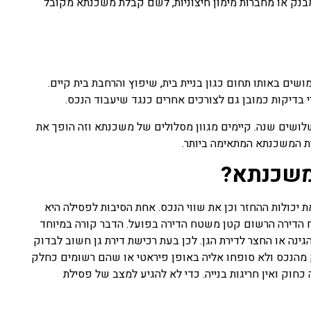
מבנק או מחברות מימון חיצוניות, לשם קבלת משכנתא מקובל
ים באותו תחום כגון בניית בית, שיפוץ והרחבת בית קיים.
יקות כמובן גם לצורכים אחרים כנגד שיעבוד הנכס.
לושים שנה. קיימים מגוון מסלולים של משכנתא וזה הופך את
רת המשכנתא המתאימה ביותר.
 משכנתא?
 יכולות ההחזר וכן את שווי הנכס. אחת הסיבות לפסילה היא
 הדירה הרשום קטן משטח הדירה בפועל. הדבר קורה במיוחד
ה או החצר לדירת הגן. לכן בעת רכישת דירת גן חשוב לבדוק
 מהנכס ולא סופחו אליה באופן פיראטי או שהם רשומים כחלק
חוק ואין חריגות בנייה. כדי לא להגיע למצב של פסילת