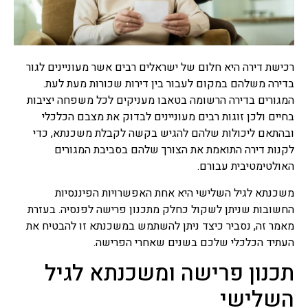
ראשית כל רצוי לפנות ליעוץ
משכנתא, ביעוץ שכזה יינתנו
האופציות הטובות ביותר של
רוב סוגי משכנתאות שקיימות.
רכישת דירה היא חלום של ישראלים רבים אשר מעוניינים לגור
ייעוץ משכנתאות
בדירה משלהם במקום לעבור בין דירות שכורות מעת לעת.
בשנים האחרונות רבים פונים
המגורים בדירה הרשומה בטאבו מעניקים לכל משפחה יציבות
לייעוץ משכנתאות לפני ביצוע
בחיים ולכן זוגות רבים מעוניינים לבדוק את מצבם הכלכלי
משכנתא, יועץ משכנתאות
ובהתאם ליכולות שלהם להגיש בקשה לקבלת משכנתא, כדי
מומחה יאפשר לרוכשים נדל"ן
להתמודד עם שוק המשכנתאות
לקנות דירה התואמת את הצורך שלהם בסביבת המגורים
המשוכלל והמסורבל עם מגוון
האולטימטיבית עבורם.
האפשריות, המסלולים,
הריביות, לעזור להתאים את
משכנתא לגיל השלישי היא אחת האפשרויות הפיננסיות
המשכנתא ליכולות ולייצג
החשובות שניתן לשקול כחלק מתכנון פרישה לפנסיה. בעזרת
אותם מול נציגי הבנקים.
מאמר זה, נסביר כיצד ניתן להשתמש במשכנתא זו להבטיח את
העתיד הכלכלי שלכם בשנים שאחרי הפרישה.
ביטוח משכנתא
כמו כל ביטוח והיעוד שלו אז
תכנון פרישה ומשכנתא לגיל
גם למשכנתא יש ביטוח
שנעשה לרוב דרך הבנקים אשר
השלישי
נותנים משכנתא, ביטוח