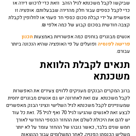
שביקשו לקבל משכנתא לגיל הזהב וזאת כדי לרכוש דירה או
הרבה סרבול ואי הבנה בנושא
כדי לקבל כספים עבור חלק מהדירה שבבעלותם. אופציה זו
הליך התשלומים.
אפשרית על ידי קבלת סכום כספי חד פעמי או לחלופין לקבלת
קצבה חודשית בסכום קבוע של כמה אלפי ₪.
מחזור משכנתא
רובנו בעת הבעת עניין ברכישת
אנשים מבוגרים בוחנים כמה אפשרויות באמצעות
תכנון
נכס מבצעים לקיחת משכנתא
פרישה לפנסיה
ופועלים על פי האופציה שהיא הנכונה ביותר
בגובה מסוים מהסיבה בדרך
כלל שאין בידנו את כל הסכום
עבורם.
בעבור הנכס הרצוי, לעתים
תנאים לקבלת הלוואת
בעוד אנו גרים בדירה שנרכשה
ויש עליה הלוואה אנו
משכנתא
מעוניינים לבצע שיפור בתנאי
המשכנתא מהסיבות של שינויי
תנאים בכלכלה והריביות או
שינוי במסלולי ההחזר, עצם
ברוב המקרים הבנקים מעניקים ללווים צעירים את האפשרות
הבקשה לשינוי מסלול נקרא
לקבל משכנתא. עם זאת לאחרונה יש גם אנשים מבוגרים יחסית
בשם מחזור משכנתא ומטרתו
שמעוניינים לקבל משכנתא לגיל השלישי ונציגי הבנק מאפשרים
שיפור תנאי ההחזר הקיימים.
לבצע זאת לאנשים שהגיעו לגיל 70 ואף לגיל 75 .זאת כל עוד
יש להם את היכולת לשלם את ההחזר הכספי החודשי לאורך
ריבית משכנתא
חמש שנים בלבד, כאשר גובהו של ההחזר עומד על לא יותר
כאשר אנו עומדים לרכוש נכס
משליש הכנסתו הפנויה, לאחר התשלומים עבור ההוצאות
נדל"ן ולקבל משכנתא כנגדו