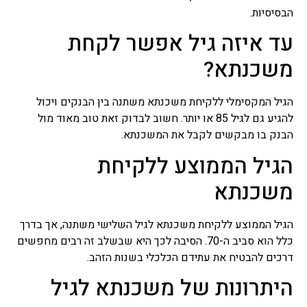
רצוי מאוד לערוך השוואה בין
הבסיסיות.
נותני המשכנתאות אם זה
עד איזה גיל אפשר לקחת
הבנקים או חברות מימון
אחרות, אנו נקבל מספר הצעות
משכנתא?
כשאחד הפרמטרים החשובים
להשוואה בין ההצעות הוא
ריבית על משכנתא, חשוב
הגיל המקסימלי ללקיחת משכנתא משתנה בין הבנקים ויכול
לזכור שריבית משכנתא
הנמוכה ביותר לא תהיה
להגיע גם לגיל 85 או יותר. חשוב לבדוק זאת טוב מאוד מול
האפשרות הטובה ביותר כי לא
הבנק בו מבקשים לקבל את המשכנתא.
בהכרח שריבית משכנתא זו
תישאר לאורך זמן.
הגיל הממוצע ללקיחת
משכנתא
מימון לעסקים
הגיל הממוצע ללקיחת משכנתא לגיל השלישי משתנה, אך בדרך
כלל הוא סביב ה-70. הסיבה לכך היא שבשלב זה רבים מחפשים
דרכים להבטיח את עתידם הכלכלי בשנות הזהב.
היתרונות של משכנתא לגיל