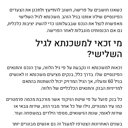
משכנתא שכזה נועד בסופו של
עניין לבטח ולהבטיח שהחזר
כשאנו חושבים על פרישה, חשוב להתייעץ ולתכנן את הצעדים
ההלוואה יהיה כסדרה ויופעל
הפיננסיים שילוו אותנו בגיל הזהב. משכנתא לגיל השלישי
כאשר יגרם נזק למבנה הנכס
מאפשרת לנצל את הנכס שבבעלותנו כדי להשיג יציבות כלכלית,
ולעתים כאשר אחד מהלווים
נפטר ובעקבות כך יש חשש
גם אם הכנסותינו מוגבלות לאחר הפרישה.
להמשך החזר ההלוואה.
מי זכאי למשכנתא לגיל
מחשבון משכנתא
השלישי?
אתם בהליך של קניית נכס
נדלן בין אם זה דירה לכם או
משרד לעסק שלכם, לידיעתכם
זכאות למשכנתא זו נקבעת על פי גיל הלווה, ערך הנכס והתנאים
הסכום שאתם לווים הוא לא
הפיננסיים שלו. בדרך כלל, בנקים מציעים משכנתא זו לאנשים
הסכום שבסופו יוחזר לאחר
בגיל 60 ומעלה, אך הגיל המדויק יכול להשתנות בהתאם
תקופה מסוימת, משכנתא
למדיניות הבנק והתנאים הכלכליים של הלווה.
מחשבון שכזה מאפשר לכם
לחשב בכל צורה את ההחזרים
כל בנק פועל על פי שיטת הניקוד אשר מורכבת מכמה פרמטרים
הצפויים, כמה בסופו של דבר
יהיה הסכום הכולל בגמר הליך
כמו עיר המגורים, גילו של כל אחד מבני הזוג, שירות צבאי או
תשלומי המשכנתא, כל נושא
שירות לאומי, שנות הנישואים, מספר הילדים במשפחה ועוד.
חישובי ריבית קרן, הצמדות
למיניהן, כיום מחשבון
בשנים האחרונות הצטרפו למעגל זה גם אנשים מבוגרים יותר
משכנתא שכזה יכול לחסוך