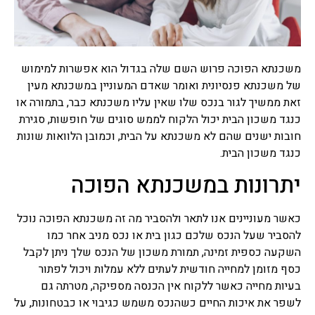
ראשית כל רצוי לפנות ליעוץ
משכנתא, ביעוץ שכזה יינתנו
האופציות הטובות ביותר של
רוב סוגי משכנתאות שקיימות.
משכנתא הפוכה פרוש השם שלה בגדול הוא אפשרות למימוש
ייעוץ משכנתאות
של משכנתא פנסיונית ואומר שאדם המעוניין במשכנתא מעין
בשנים האחרונות רבים פונים
זאת ממשיך לגור בנכס שלו שאין עליו משכנתא כבר, בתמורה או
לייעוץ משכנתאות לפני ביצוע
כנגד משכון הבית יכול הלקוח לממש סוגים של חופשות, סגירת
משכנתא, יועץ משכנתאות
חובות ישנים שהם לא משכנתא על הבית, וכמובן הלוואות שונות
מומחה יאפשר לרוכשים נדל"ן
להתמודד עם שוק המשכנתאות
כנגד משכון הבית.
המשוכלל והמסורבל עם מגוון
יתרונות במשכנתא הפוכה
האפשריות, המסלולים,
הריביות, לעזור להתאים את
המשכנתא ליכולות ולייצג
אותם מול נציגי הבנקים.
כאשר מעוניינים אנו לתאר ולהסביר מה זה משכנתא הפוכה נוכל
להסביר שעל הנכס שלכם כגון בית או נכס מניב אחר כמו
השקעה כספית זמינה, תמורת משכון של הנכס שלך ניתן לקבל
ביטוח משכנתא
כסף מזומן למחייה חודשית לעתים ללא עמלות ויכול לפתור
כמו כל ביטוח והיעוד שלו אז
גם למשכנתא יש ביטוח
בעיות מחייה כאשר ללקוח אין הכנסה מספיקה, מטרתה גם
שנעשה לרוב דרך הבנקים אשר
לשפר את איכות החיים כשהנכס משמש כגיבוי או כבטחונות, על
נותנים משכנתא, ביטוח