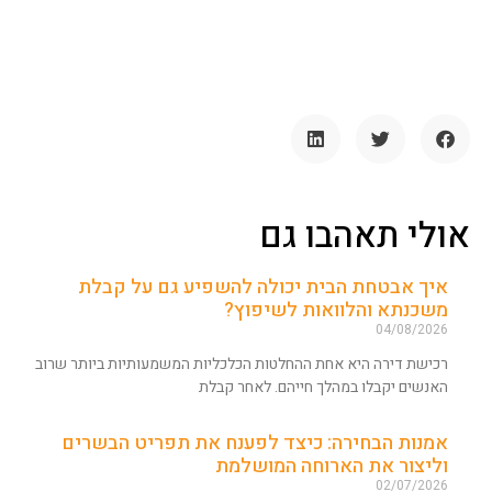
רצוי מאוד לערוך השוואה בין
נותני המשכנתאות אם זה
הבנקים או חברות מימון
אחרות, אנו נקבל מספר הצעות
כשאחד הפרמטרים החשובים
להשוואה בין ההצעות הוא
ריבית על משכנתא, חשוב
לזכור שריבית משכנתא
הנמוכה ביותר לא תהיה
האפשרות הטובה ביותר כי לא
אולי תאהבו גם
בהכרח שריבית משכנתא זו
תישאר לאורך זמן.
איך אבטחת הבית יכולה להשפיע גם על קבלת
מימון לעסקים
משכנתא והלוואות לשיפוץ?
04/08/2026
רכישת דירה היא אחת ההחלטות הכלכליות המשמעותיות ביותר שרוב
האנשים יקבלו במהלך חייהם. לאחר קבלת
אמנות הבחירה: כיצד לפענח את תפריט הבשרים
וליצור את הארוחה המושלמת
02/07/2026