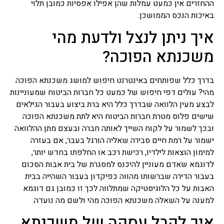
ההחזרים אין כמעט עמלות שהן אפילו אפסיות כמובן תלוי
משכנתא שכזה נועד בסופו של
עניין לבטח ולהבטיח שהחזר
באיכות הנכס הממושכן.
ההלוואה יהיה כסדרה ויופעל
איך ניתן לנצל ולדעת מהי
כאשר יגרם נזק למבנה הנכס
ולעתים כאשר אחד מהלווים
משכנתא הפוכה?
נפטר ובעקבות כך יש חשש
להמשך החזר ההלוואה.
בדרך כלל שפותחים באינטרנט חיפוש למושג משכנתא הפוכה
מחשבון משכנתא
מהי? עולים דפי חיפוש של כמעט כל חברות הביטוח שמעוניינות
אתם בהליך של קניית נכס
לבצע מעין הלוואה שבדרך כלל היא ברת ביצוע בעבור הגילאים
נדלן בין אם זה דירה לכם או
שישים פלוס מטרת חברות הביטוח היא לתת משכנתא הפוכה
משרד לעסק שלכם, לידיעתכם
הסכום שאתם לווים הוא לא
ובכך לשמור על לקוח השייך לאותה חברה ובעצם מתן ההלוואה
הסכום שבסופו יוחזר לאחר
ישמור על רמת חיים סבירה שאליה הורגל בעבר, אם בעזרה
תקופה מסוימת, משכנתא
למימון הוצאות לילדיו, רכישת רכב או החלפתו בחדש יותר,
מחשבון שכזה מאפשר לכם
לדוגמא שאדם מעוניין להיכנס למסגרת של בית אבות הסכום
לחשב בכל צורה את ההחזרים
הצפויים, כמה בסופו של דבר
בעבור הדירה שברשותו מהווה כפיקדון בעבור השהייה בבית
יהיה הסכום הכולל בגמר הליך
האבות על כל הלוגיסטיקה שמתלווה לכך זו כמובן גם דוגמא
תשלומי המשכנתא, כל נושא
למענה על השאלה משכנתא הפוכה מהי ולשם מה נועדה.
חישובי ריבית קרן, הצמדות
למיניהן, כיום מחשבון
איך לקבל עסקה של משכנתא
משכנתא שכזה יכול לחסוך