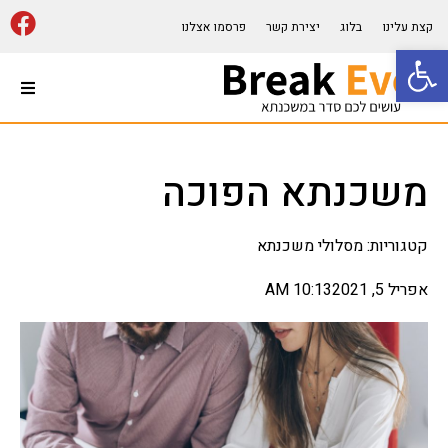
קצת עלינו
בלוג
יצירת קשר
פרסמו אצלנו
פתח סרגל נגישות
עמוד הבית
משכנתא הפוכה
מסלולי משכנתא
הרבה מהזוגות הישראלים,
יחידים או משפחות מעוניינים
קטגוריות:
מסלולי משכנתא
בקניית נדל"ן כשהרוב מעוניין
בנכס לדיור עבורם אך בתוכם
ישנם גם אנשים המעוניינים
אפריל 5, 2021
10:13 AM
בנכס להשקעה, כל אדם הבוחר
לקנות דירה או בית מעוניין
בהסדרי תשלום נוחים, כחלק
מהסדרים שכאלה הוא בודק
מסלולי משכנתא שנוחים לו
ויכולים לעזור לו לרכוש את
הנכס מהסיבה שלרוב אין את
הכסף המזומן נגיש לשם כך