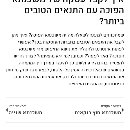
הרבה סרבול ואי הבנה בנושא
הפוכה עם התנאים הטובים
הליך התשלומים.
ביותר?
מחזור משכנתא
רובנו בעת הבעת עניין ברכישת
שמתכוונים למענה לשאלה מה זה משכנתא הפוכה? ואיך ניתן
נכס מבצעים לקיחת משכנתא
לקבל את התנאים הטובים בחברות העוסקות בכך? אפשרי
בגובה מסוים מהסיבה בדרך
כלל שאין בידנו את כל הסכום
לפתוח אינטרנט ולהקליד את נושא החיפוש מהי משכנתא
בעבור הנכס הרצוי, לעתים
הפוכה? ואיך לפעול? וכמובן למי היא מתאימה? לצורך זה יש
בעוד אנו גרים בדירה שנרכשה
להצטייד בהרבה ידע ולשם כך להיעזר בעורך דין המתמחה
ויש עליה הלוואה אנו
בנושאים שכאלו שיהיה אמין על הלקוח, לבצע סקר שוק מי נותן
מעוניינים לבצע שיפור בתנאי
המשכנתא מהסיבות של שינויי
את התנאים הטובים ביותר ולבדוק את אמינות ההסכמים ומה
תנאים בכלכלה והריביות או
הביטחונות, וההחזרים הצפויים.
שינוי במסלולי ההחזר, עצם
הבקשה לשינוי מסלול נקרא
בשם מחזור משכנתא ומטרתו
שיפור תנאי ההחזר הקיימים.
למאמר הקודם
למאמר הבא
משכנתא חוץ בנקאית
משכנתא שנייה
ריבית משכנתא
כאשר אנו עומדים לרכוש נכס
נדל"ן ולקבל משכנתא כנגדו