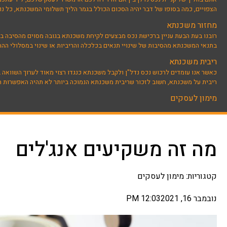
הצפויים, כמה בסופו של דבר יהיה הסכום הכולל בגמר הליך תשלומי המשכנתא, כל נוש
מחזור משכנתא
רובנו בעת הבעת עניין ברכישת נכס מבצעים לקיחת משכנתא בגובה מסוים מהסיבה בדרך
בתנאי המשכנתא מהסיבות של שינויי תנאים בכלכלה והריביות או שינוי במסלולי הה
ריבית משכנתא
כאשר אנו עומדים לרכוש נכס נדל"ן ולקבל משכנתא כנגדו רצוי מאוד לערוך השוואה 
ריבית על משכנתא, חשוב לזכור שריבית משכנתא הנמוכה ביותר לא תהיה האפשרות הט
מימון לעסקים
מה זה משקיעים אנג'לים
קטגוריות:
מימון לעסקים
נובמבר 16, 2021
12:03 PM