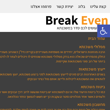
קצת עלינו
בלוג
יצירת קשר
פרסמו אצלנו
פתח סרגל נגישות
עמוד הבית
מסלולי משכנתא
הרבה מהזוגות הישראלים, יחידים או משפחות מעוניינים בקניית נדל"ן כשהרוב מעוניי
כחלק מהסדרים שכאלה הוא בודק מסלולי משכנתא שנוחים לו ויכולים לעזור לו לרכוש
ביותר של רוב סוגי משכנתאות שקיימות.
ייעוץ משכנתאות
בשנים האחרונות רבים פונים לייעוץ משכנתאות לפני ביצוע משכנתא, יועץ משכנתאו
להתאים את המשכנתא ליכולות ולייצג אותם מול נציגי הבנקים.
ביטוח משכנתא
כמו כל ביטוח והיעוד שלו אז גם למשכנתא יש ביטוח שנעשה לרוב דרך הבנקים אשר נ
ולעתים כאשר אחד מהלווים נפטר ובעקבות כך יש חשש להמשך החזר ההלוואה.
מחשבון משכנתא
אתם בהליך של קניית נכס נדלן בין אם זה דירה לכם או משרד לעסק שלכם, לידיעת