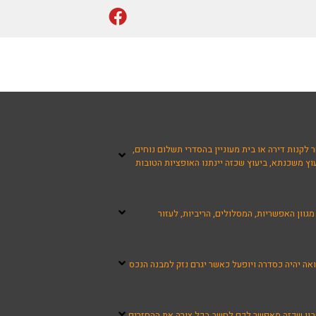
לקנות דירה או בית מעוניין בהסדרי תשלום נוחים,
ץ משכנתא, ביעוץ שכזה יינתנו האופציות הטובות
ון האפשריות, המסלולים, הריביות, לעזור
אה יהיה כסדרה ויופעל כאשר יגרם נזק למבנה הנכס
שבון שכזה מאפשר לכם לחשב בכל צורה את ההחזרים