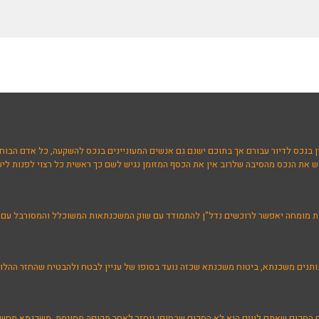
ן בנכס לדיור עבורם אך בתוכם ישנם גם אנשים המעוניינים בנכס להשקעה, כל אדם הבוחר 
 את הנכס מהסיבה שלרוב אין את הכסף המזומן נגיש לשם כך ראשית כל רצוי לפנות ליעו
ת מומחה יאפשר לרוכשים נדל"ן להתמודד עם שוק המשכנתאות המשוכלל והמסורבל עם מגו
ותנים משכנתא, ביטוח משכנתא שכזה נועד בסופו של עניין לבטח ולהבטיח שהחזר ההלוו
כם הסכום שאתם לווים הוא לא הסכום שבסופו יוחזר לאחר תקופה מסוימת, משכנתא מח