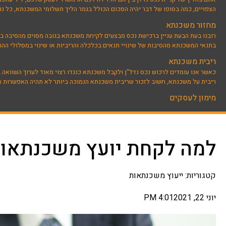
הצפויים, כמה בסופו של דבר יהיה הסכום הכולל בגמר הליך תשלומי המשכנתא, כל נוש
מחזור משכנתא
רובנו בעת הבעת עניין ברכישת נכס מבצעים לקיחת משכנתא בגובה מסוים מהסיבה בדרך
בתנאי המשכנתא מהסיבות של שינויי תנאים בכלכלה והריביות או שינוי במסלולי הה
ריבית משכנתא
כאשר אנו עומדים לרכוש נכס נדל"ן ולקבל משכנתא כנגדו רצוי מאוד לערוך השוואה 
ריבית על משכנתא, חשוב לזכור שריבית משכנתא הנמוכה ביותר לא תהיה האפשרות הט
מימון לעסקים
למה לקחת יועץ משכנתאו
קטגוריות:
ייעוץ משכנתאות
יוני 22, 2021
4:01 PM