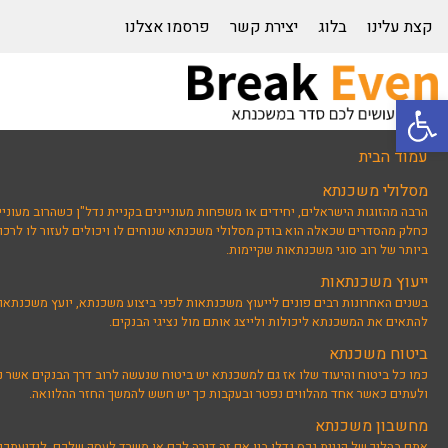
קצת עלינו
בלוג
יצירת קשר
פרסמו אצלנו
פתח סרגל נגישות
עמוד הבית
מסלולי משכנתא
הרבה מהזוגות הישראלים, יחידים או משפחות מעוניינים בקניית נדל"ן כשהרוב מעוניי
כחלק מהסדרים שכאלה הוא בודק מסלולי משכנתא שנוחים לו ויכולים לעזור לו לרכוש
ביותר של רוב סוגי משכנתאות שקיימות.
ייעוץ משכנתאות
בשנים האחרונות רבים פונים לייעוץ משכנתאות לפני ביצוע משכנתא, יועץ משכנתאו
להתאים את המשכנתא ליכולות ולייצג אותם מול נציגי הבנקים.
ביטוח משכנתא
כמו כל ביטוח והיעוד שלו אז גם למשכנתא יש ביטוח שנעשה לרוב דרך הבנקים אשר נ
ולעתים כאשר אחד מהלווים נפטר ובעקבות כך יש חשש להמשך החזר ההלוואה.
מחשבון משכנתא
אתם בהליך של קניית נכס נדלן בין אם זה דירה לכם או משרד לעסק שלכם, לידיעת