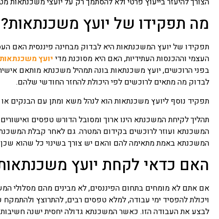
הצורך להיעזר בייעוץ פרטי ולא להסתמך רק על יועצי משכנתאות מ
מה תפקידו של יועץ משכנתאות?
תפקידו של יועץ המשכנתאות היא לבדוק מבחינה פיננסית האם ה
העצמי וההכנסות העתידיות, האם היא מסוכנת מדי
יועץ משכנתאות 
בפני הרוכשים, יועץ משכנתאות בונה תמהיל משכנתא מותאם אישית,
לבדוק מה מתאים לרוכשים לפי היכולת להחזר החודשי שלהם.
תפקיד נוסף ליועץ משכנתאות הוא לנהל משא ומתן עם הבנקים או חב
תהליך לקיחת המשכנתא הינו ארוך ומסובל הדורש טפסים ואישורים 
המשכנתא ועוזר לרוכשים בקידום המטרה. גם לאחר קבלת המשכנתא
המשכנתא באמת מתאימה להם והאם יש צורך בשינוי כל שהוא שכן שו
האם כדאי לקחת יועץ משכנתאות
אם אתם לא מומחים בתחום הפיננסים, לא מבינים מהם מסלולי המשכנ
ויכולת להפסיד ימי עבודה, למלא טפסים רבים, להתרוצץ ולהתמקח עם
לבצע את העבודה הזו. כאשר המשכנתא גדולה יחסית ישנה חשיבות ר