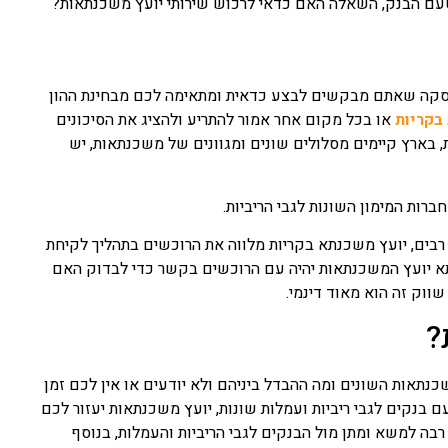
טעם הבנק, השאלה האם כדאי לרכוש שירותי יועץ משכנתאות?
עסקה שאתם מבקשים לבצע כדאית ומתאימה לכם מבחינת ההון
בקריות
או בכל מקום אחר אמור להתריע ולהציג את הסיכונים
 בארץ קיימים מסלולים שונים ומגוונים של משכנתאות, יש
רות המימון השונות לגבי הריביות.
רבים, יועץ משכנתא בקריות מלווה את הרוכשים בתהליך לקיחת
 יועץ המשכנתאות יהיה עם הרוכשים בקשר כדי לבדוק האם
וק זה הוא מאוד דינמי.
?
תאות השונים ומה ההבדל ביניהם ולא יודעים או אין לכם זמן
 בנקים לגבי ריביות ועמלות שונות, יועץ משכנתאות יעזור לכם
בה למשא ומתן מול הבנקים לגבי הריביות והעמלות, בנוסף