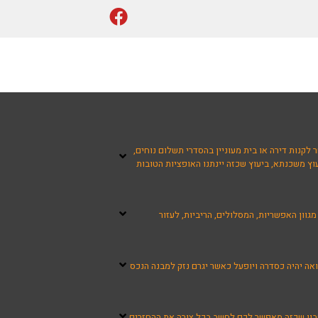
לקנות דירה או בית מעוניין בהסדרי תשלום נוחים,
ץ משכנתא, ביעוץ שכזה יינתנו האופציות הטובות
ון האפשריות, המסלולים, הריביות, לעזור
אה יהיה כסדרה ויופעל כאשר יגרם נזק למבנה הנכס
שבון שכזה מאפשר לכם לחשב בכל צורה את ההחזרים