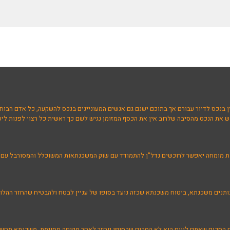
ן בנכס לדיור עבורם אך בתוכם ישנם גם אנשים המעוניינים בנכס להשקעה, כל אדם הבוחר 
 את הנכס מהסיבה שלרוב אין את הכסף המזומן נגיש לשם כך ראשית כל רצוי לפנות ליעו
ת מומחה יאפשר לרוכשים נדל"ן להתמודד עם שוק המשכנתאות המשוכלל והמסורבל עם מגו
ותנים משכנתא, ביטוח משכנתא שכזה נועד בסופו של עניין לבטח ולהבטיח שהחזר ההלוו
כם הסכום שאתם לווים הוא לא הסכום שבסופו יוחזר לאחר תקופה מסוימת, משכנתא מח