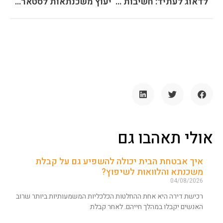
לדאוג לעתיד: חשיבות תוכנית חסכון לילדים
יעוץ משכנתאות לסטארט אפ בתחום הנדל"ן
רצוי מאוד לערוך השוואה בין
נותני המשכנתאות אם זה
הבנקים או חברות מימון
אחרות, אנו נקבל מספר הצעות
כשאחד הפרמטרים החשובים
להשוואה בין ההצעות הוא
ריבית על משכנתא, חשוב
לזכור שריבית משכנתא
הנמוכה ביותר לא תהיה
האפשרות הטובה ביותר כי לא
בהכרח שריבית משכנתא זו
תישאר לאורך זמן.
אולי תאהבו גם
מימון לעסקים
איך אבטחת הבית יכולה להשפיע גם על קבלת
משכנתא והלוואות לשיפוץ?
04/08/2026
רכישת דירה היא אחת ההחלטות הכלכליות המשמעותיות ביותר שרוב
האנשים יקבלו במהלך חייהם. לאחר קבלת