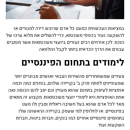
ראשית כל רצוי לפנות ליעוץ
משכנתא, ביעוץ שכזה יינתנו
האופציות הטובות ביותר של
רוב סוגי משכנתאות שקיימות.
במציאות העכשווית כמעט כל אדם שרוכש דירה למגורים או
ייעוץ משכנתאות
להשקעה נעזר בכספי משכנתא, כדי להשלים את מלוא ערכו של
בשנים האחרונות רבים פונים
הנכס. לכן אזרחים רבים נעזרים ביועצי משכנתאות אשר מנתבים
לייעוץ משכנתאות לפני ביצוע
עבורם את הדרך הכדאית ביותר לקבל ההלוואה.
משכנתא, יועץ משכנתאות
מומחה יאפשר לרוכשים נדל"ן
לימודים בתחום הפיננסיים
להתמודד עם שוק המשכנתאות
המשוכלל והמסורבל עם מגוון
האפשריות, המסלולים,
צעירים שמשתחררים מהשירות הצבאי ואנשים מבוגרים יותר
הריביות, לעזור להתאים את
שמעוניינים לפתח פרק ב' בקריירה שלהם, בוחנים כמה וכמה
המשכנתא ליכולות ולייצג
אותם מול נציגי הבנקים.
אופציות לעיסוק בתחום שהוא מעניין וגם יסב להם הכנסה נאה.
אחת האופציות היא לימודי יועצי משכנתאות. מקצוע זה מתאים
מאד לכל אדם שהוא בעל חשיבה ריאלית ומבין ולו מעט
ביטוח משכנתא
בפיננסיים. או לחלופין למי שעסק בקריירה הראשונה שלו
כמו כל ביטוח והיעוד שלו אז
גם למשכנתא יש ביטוח
בתחומים פיננסיים אחרים כמו בנקים, חברות ביטוח, חברות
שנעשה לרוב דרך הבנקים אשר
השקעות ועוד.
נותנים משכנתא, ביטוח