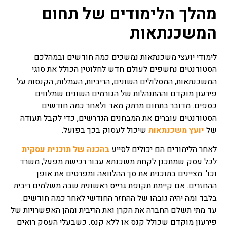
משכנתא שכזה נועד בסופו של
מהלך הלימודים של תחום
עניין לבטח ולהבטיח שהחזר
ההלוואה יהיה כסדרה ויופעל
המשכנתאות
כאשר יגרם נזק למבנה הנכס
ולעתים כאשר אחד מהלווים
נפטר ובעקבות כך יש חשש
לימודי יועצי משכנתאות נמשכים כמה חודשים ובמהלכם
להמשך החזר ההלוואה.
הסטודנטים נחשפים לעולם חדש לחלוטין הכולל את סוגי
המשכנתאות, המסלולים השונים, הריביות, העמלות, הקנסות על
מחשבון משכנתא
פירעון מוקדם וההתנהלות של הגורמים השונים שמלווים
אתם בהליך של קניית נכס
כספים. מדובר בתחום מרתק מאד ולאחר כמה חודשים
נדלן בין אם זה דירה לכם או
הסטודנטים עוברים את המבחנים הנדרשים, כדי לקבל תעודה
משרד לעסק שלכם, לידיעתכם
הסכום שאתם לווים הוא לא
של
יועץ משכנתאות
שיכול לעסוק בכך בפועל.
הסכום שבסופו יוחזר לאחר
תקופה מסוימת, משכנתא
לאחר הלימודים הם יכולים לסייע
בהכנה של תוכנית עסקית
מחשבון שכזה מאפשר לכם
לכל עסק שמתכנן לקחת משכנתא עבור רכישת מפעל, משרד
לחשב בכל צורה את ההחזרים
וכו'. מציינים בתוכנית את סך ההלוואה ומפרטים את אופן
הצפויים, כמה בסופו של דבר
ההחזרים. אם קיימת תקופת גרייס ראשונית שבה משלמים ריבית
יהיה הסכום הכולל בגמר הליך
תשלומי המשכנתא, כל נושא
בלבד ומה יהיה גובהו של ההחזר החודשי לאחר כמה חודשים.
חישובי ריבית קרן, הצמדות
עד מתי תשלם החברה את הקרן ואת הריבית ומהן האפשרויות של
למיניהן, כיום מחשבון
פירעון מוקדם שכולל קנס או ללא קנס. כשבעלי העסק רואים
משכנתא שכזה יכול לחסוך