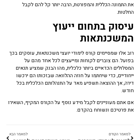
את התמונה הכללית והמפורטת, הרבה יותר קל להם לקבל
הרבה סרבול ואי הבנה בנושא
הליך התשלומים.
החלטות.
עיסוק בתחום ייעוץ
מחזור משכנתא
רובנו בעת הבעת עניין ברכישת
המשכנתאות
נכס מבצעים לקיחת משכנתא
בגובה מסוים מהסיבה בדרך
כלל שאין בידנו את כל הסכום
רוב אלו שמסיימים קורס לימודי יועצי משכנתאות, עוסקים בכך
בעבור הנכס הרצוי, לעתים
בפועל. הם צוברים לקוחות ומייעצים לכל אחד מהם על
בעוד אנו גרים בדירה שנרכשה
המסלולים הכדאיים ביותר כלכלית, מהו הבנק שמציע תנאים
ויש עליה הלוואה אנו
מעוניינים לבצע שיפור בתנאי
ייחודיים, כדי שיחתמו על חוזה ההלוואה שבזכותו הם ירכשו
המשכנתא מהסיבות של שינויי
דירה, אך ההוצאה תשפיע מאד על התנהלותם הכלכלית בכל
תנאים בכלכלה והריביות או
חודש.
שינוי במסלולי ההחזר, עצם
הבקשה לשינוי מסלול נקרא
אם אתם מעוניינים לקבל מידע נוסף על הקורס המקיף, השאירו
בשם מחזור משכנתא ומטרתו
את פרטיכם ונשוחח בהקדם.
שיפור תנאי ההחזר הקיימים.
ריבית משכנתא
כאשר אנו עומדים לרכוש נכס
למאמר הקודם
למאמר הבא
נדל"ן ולקבל משכנתא כנגדו