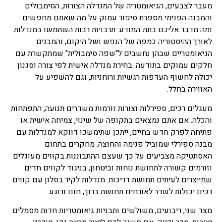
מעבר לצבעים, הגיאומטריה של המנדלה הצורות, הסימבולים
והמבנה הפנימי מספרת סיפור עמוק על מה שאתם מחפשים
ומה מדבר אליכם בתת־המודע. תרבויות רבות השתמשו במנדלות
לאורך ההיסטוריה כמפה של הנפש ושל היקום, והמבנים
הגיאומטריים שבהן נחשבים ל"שפה סימבולית" שמתקשרת עם
חלקים עמוקים בתודעה. בחירת מנדלה אישית לפי צורה וסגנון
יכולה לחשוף העדפות רגשיות ורוחניות, וגם להשפיע על
האווירה בחלל.
מעגלים רכים, ספירלות וצורות זורמות משדרים תנועה, התפתחות
והכלה. אם אתם נמצאים בתקופה של שינוי, צמיחה אישית או
פתיחה לפרק חדש בחיים, ייתכן שתימשכו דווקא למנדלות עם
מבנה ספירלי שמוביל פנימה והחוצה. מחקרים בתחום
האסתטיקה מצביעים על כך שעצם ההתבוננות בקווים מעוגלים
וזורמים קשורה לתחושת נוחות וביטחון, בניגוד לקווים חדים
שמייצרים לעיתים תחושת דריכות. מנדלות לקיר בסלון עם קווים
רכים יכולות לשדר לאורחים תחושת ברוך, חום ורוגע.
מצד שני, ריבועים, משולשים ותבניות גיאומטריות חדות מסמלים