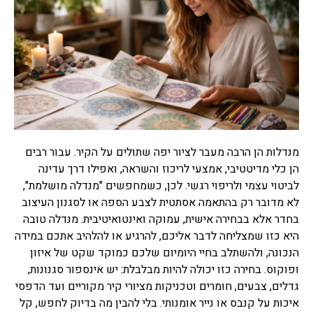
ראשית כל רצוי לפנות ליעוץ
משכנתא, ביעוץ שכזה יינתנו
האופציות הטובות ביותר של
רוב סוגי משכנתאות שקיימות.
ייעוץ משכנתאות
בשנים האחרונות רבים פונים
לייעוץ משכנתאות לפני ביצוע
משכנתא, יועץ משכנתאות
מומחה יאפשר לרוכשים נדל"ן
להתמודד עם שוק המשכנתאות
מנדלות הן הרבה מעבר לציור יפה שתולים על הקיר. עבור רבים
המשוכלל והמסורבל עם מגוון
הן כלי מדיטטיבי, אמצעי לריכוז והשראה, ואפילו דרך עדינה
האפשריות, המסלולים,
לביטוי עצמי ולריפוי רגשי. לכן, כשמחפשים "מנדלה מושלמת",
הריביות, לעזור להתאים את
לא מדובר רק בהתאמה אסתטית לצבע הספה או לסגנון העיצוב
המשכנתא ליכולות ולייצג
אותם מול נציגי הבנקים.
בחדר אלא בבחירה אישית, עמוקה ואינטואיטיבית. מנדלה טובה
היא כזו שמצליחה לדבר אליכם, להרגיע או להלהיב אתכם במידה
ביטוח משכנתא
הנכונה, ולהשתלב בחיי היומיום שלכם כמוקד שקט של איזון
כמו כל ביטוח והיעוד שלו אז
ופוקוס. בחירה כזו יכולה להיות מבלבלת: יש אינספור סגנונות,
גם למשכנתא יש ביטוח
גדלים, צבעים, חומרים וטכניקות מציורי קיר מקוריים ועד הדפסי
שנעשה לרוב דרך הבנקים אשר
איכות על קנבס או נייר אומנותי. בלי להבין מה בדיוק לחפש, קל
נותנים משכנתא, ביטוח