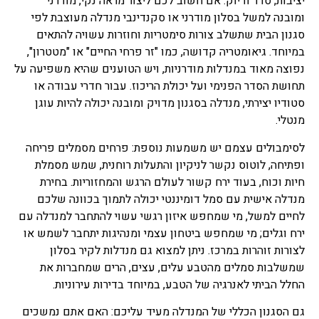
יציבות, סדר ודיוק. אם חשוב לכם ליצור מראה נקי, מודרני
ומובנה למשל בסלון מודרני או סקנדינבי מנדלה מעוצבת לפי
סגנון הבית שתשלב צורות סימטריות וחוזרות עשויה להתאים
במיוחד. גיאומטריה קדושה, כמו "זר פרחי החיים" או "מטטרון",
נפוצה מאוד במנדלות מודרניות, ויש הטוענים שהיא משפיעה על
תחושת הסדר הפנימי ועל יכולת הריכוז. עבור חדרי עבודה או
סטודיו יצירתי, מנדלה בסגנון מדויק ומובנה יכולה להיות עוגן
מנטלי.
לסימבולים עצמם יש משמעות נוספת: פרחים מסמלים פריחה
ופתיחה, לוטוס נקשר לניקיון והתעלות רוחנית, שמש מסמלת
חיות וכוח, בעוד ירח קשור לעולם הרגש והמחזוריות. בחירת
מנדלה אישית עם סמל דומיננטי יכולה לתמוך בכוונה שלכם
לחיים למשל, מי שמחפש איזון רגשי עשוי להתחבר למנדלה עם
ירח וגלים; מי שמחפש ביטחון עצמי ומנהיגות יתחבר לשמש או
לצורות זוהרות במרכז. ניתן למצוא גם מנדלות לקיר בסלון
שמשלבות סמלים מהטבע עלים, עצים, הרים שמחברות את
החלל הביתי לאנרגיה של הטבע, במיוחד בדירות עירוניות.
גם הסגנון הכללי של המנדלה מעיד עליכם: האם אתם נמשכים