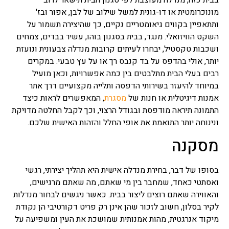
בבית כזה, מנדלה מעוצבת לפי סגנון הבית תישאר לרוב
מונוכרומטית או דו-גונית למשל שילוב של לבן, אפור ובז'
ותתאפיין בקווים גיאומטריים נקיים, כך שהיצירה תשמור על
השקט הוויזואלי. מנגד, בבית בסגנון בוהו, עשיר בבדים, צמחים
ושכבות טקסטיל, יבחרו לעיתים קרובות מנדלה צבעונית ונועזת
יותר, אולי בהדפס על בד קנבס רך או על עץ טבעי. במקרים
רבים בעלי הבית מתלבטים בין כמה אפשרויות, וכאן מועיל
במיוחד להיעזר בשירותי הדפסה ותלייה מקצועיים דרך אתר
אמנות דיגיטלית או חנות של
מסגרת
, המאפשרים לראות כיצד
התמונה תיראה מודפסת ובגודל הרצוי, וכך לקבל החלטה מדויקת
ונינוחה יותר התואמת את אופי החלל והזהות האישית שלכם.
מסקנה
בסופו של דבר, בחירת מנדלה אישית היא תהליך יצירתי, רגשי
ואסתטי כאחד, שמחבר בין מי שאתם, מה שאתם מרגישים,
והאווירה שאתם רוצים ליצור בבית. כאשר ניגשים לבחור מנדלות
לקיר בסלון, חשוב לזכור שהן אינן רק פריט דקורטיבי הן נקודת
מיקוד אנרגטית, מהות אמנותית שמושכת את העין ומשפיעה על