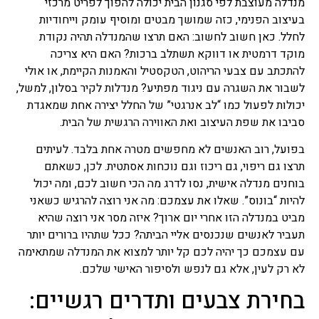
מנדלה מעוצבת לפי סגנון הבית יכולה להפוך לפריט מרכזי
בעיצוב הפנימי, כזה שמושך מבטים ומוסיף עומק וייחודיות
לחלל. כאן חשוב לחשוב: האם תרצו שהמנדלה תהיה נקודת
מוקד דרמטית או דווקא תשתלב ברכות? האם היא צריכה
להתכתב עם צבעי הריהוט, הטקסטיל והאמנות הקיימת, או אולי
לשבור את השגרה עם ניגוד מפתיע? מנדלות לקיר בסלון, למשל,
יכולות לפעול כמו “לב אנרגטי” של החלל יצירה אחת שמאגדת
סביבו את שפת העיצוב ואת האווירה הרגשית של הבית.
בפועל, רוב האנשים לא מחפשים מטרה אחת בלבד. לעיתים
תרצו גם ריפוי, גם ריכוז וגם נוכחות אסתטית. לכן, כשאתם
בוחנים מנדלה אישית, נסו לדרג מה הכי חשוב לכם, ומה יכול
להיות “בונוס”. שאלו את עצמכם: מה אני רוצה להרגיש כשאני
מביט במנדלה הזו אחרי יום ארוך? איזה מסר אני רוצה שהיא
תעביר לאנשים שנכנסים אליי הביתה? ככל שתהיו ברורים יותר
עם עצמכם כך יהיה לכם קל יותר למצוא את המנדלה שמתאימה
לא רק לעין, אלא גם לנפש ולסיפור האישי שלכם.
בחירת צבעים ותדרים רגשיים: