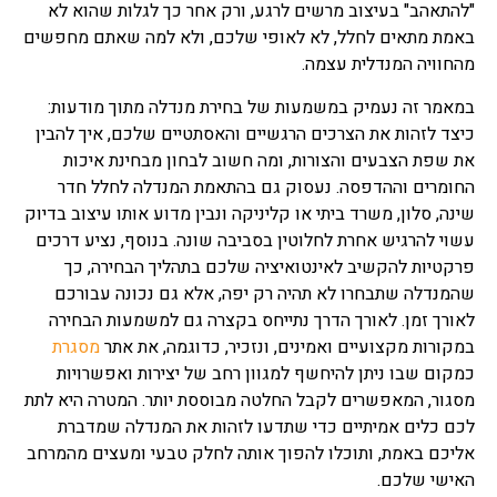
"להתאהב" בעיצוב מרשים לרגע, ורק אחר כך לגלות שהוא לא
משכנתא שכזה נועד בסופו של
עניין לבטח ולהבטיח שהחזר
באמת מתאים לחלל, לא לאופי שלכם, ולא למה שאתם מחפשים
ההלוואה יהיה כסדרה ויופעל
מהחוויה המנדלית עצמה.
כאשר יגרם נזק למבנה הנכס
ולעתים כאשר אחד מהלווים
במאמר זה נעמיק במשמעות של בחירת מנדלה מתוך מודעות:
נפטר ובעקבות כך יש חשש
כיצד לזהות את הצרכים הרגשיים והאסתטיים שלכם, איך להבין
להמשך החזר ההלוואה.
את שפת הצבעים והצורות, ומה חשוב לבחון מבחינת איכות
החומרים וההדפסה. נעסוק גם בהתאמת המנדלה לחלל חדר
מחשבון משכנתא
שינה, סלון, משרד ביתי או קליניקה ונבין מדוע אותו עיצוב בדיוק
אתם בהליך של קניית נכס
עשוי להרגיש אחרת לחלוטין בסביבה שונה. בנוסף, נציע דרכים
נדלן בין אם זה דירה לכם או
משרד לעסק שלכם, לידיעתכם
פרקטיות להקשיב לאינטואיציה שלכם בתהליך הבחירה, כך
הסכום שאתם לווים הוא לא
שהמנדלה שתבחרו לא תהיה רק יפה, אלא גם נכונה עבורכם
הסכום שבסופו יוחזר לאחר
לאורך זמן. לאורך הדרך נתייחס בקצרה גם למשמעות הבחירה
תקופה מסוימת, משכנתא
מחשבון שכזה מאפשר לכם
במקורות מקצועיים ואמינים, ונזכיר, כדוגמה, את אתר
מסגרת
לחשב בכל צורה את ההחזרים
כמקום שבו ניתן להיחשף למגוון רחב של יצירות ואפשרויות
הצפויים, כמה בסופו של דבר
מסגור, המאפשרים לקבל החלטה מבוססת יותר. המטרה היא לתת
יהיה הסכום הכולל בגמר הליך
לכם כלים אמיתיים כדי שתדעו לזהות את המנדלה שמדברת
תשלומי המשכנתא, כל נושא
חישובי ריבית קרן, הצמדות
אליכם באמת, ותוכלו להפוך אותה לחלק טבעי ומעצים מהמרחב
למיניהן, כיום מחשבון
האישי שלכם.
משכנתא שכזה יכול לחסוך