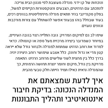
ונוכחות של קו ידני. מנדלה מעוצבת לפי סגנון הבית צריכה
להתכתב עם הרהיטים, הצבעים והטקסטורות הקיימים למשל,
בסלון סקנדינבי בהיר תתאים מנדלה מינימליסטית בגוונים רכים,
בעוד שבחלל בוהו צבעוני אפשר להשתולל עם צורות מורכבות
וגוונים נועזים.
שימו לב גם למיקום המדויק: גובה התלייה רצוי בגובה העיניים,
במיוחד כשמדובר ביצירה מרכזית מעל ספה או קונסולה. כדאי
למדוד את רוחב הרהיט שמתחת למנדלה ולבחור גודל שלא ייראה
קטן מדי או גדול וחונק. כלל אצבע שימושי: רוחב היצירה יהיה
בדרך כלל בין מחצית לשני שלישים מרוחב הרהיט. התאמה
מדויקת בין גודל, מיקום וחומר יוצרת תחושה הרמונית, כך
שהמנדלה נראית כאילו תמיד הייתה חלק טבעי מהבית.
איך לדעת שמצאתם את
המנדלה הנכונה: בדיקת חיבור
אינטואיטיבי ותהליך התבוננות