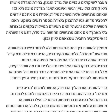
מעבר לשיקולים טכניים של גודל וסגנון, בחירת מנדלה אישית
היא קודם כול עניין רגשי ואינטואיטיבי. מנדלה טובה היא כזו
שאתם מרגישים אליה משיכה מידית, אפילו אם אינכם יודעים
להסביר מדוע. נסו להתבונן ביצירה מספר רגעים בשקט: האם
הנשימה שלכם נרגעת? האם העיניים מטיילות בקווים ובצורות
בלי מאמץ? אם אתם מרגישים תחושה של סדר, רוגע או השראה
זו אינדיקציה חיובית שמצאתם כיוון נכון.
מומלץ להשוות בין כמה אפשרויות ולא לבחור ביצירה הראשונה
שנראית "נחמדה". צלמו את הקיר הריק, הביטו במנדלה ובמקביל
דמיינו אותה בביתכם ליד הספה, מעל המיטה או בפינת
המדיטציה. בדקו האם הצבעים משתלבים עם מה שכבר קיים,
אבל גם שימו לב אם המנדלה מוסיפה רובד חדש של עומק או
משמעות. לעיתים דווקא ניגוד מסוים בסגנון יוצר עניין וייחוד.
כדי להעמיק את תהליך הבחירה, אפשר לעשות "מדיטציית
מנדלה" קצרה: התבוננו במרכז היצירה, אפשרו למבט להתרחב
בהדרגה אל הטבעות החיצוניות, ושימו לב אילו רגשות או
מחשבות עולות. אם מופיעה תחושת כובד, בלבול או חוסר נוחות
ייתכן שהדימוי אינו מתאים לכם אנרגטית כרגע. מנגד, תחושת