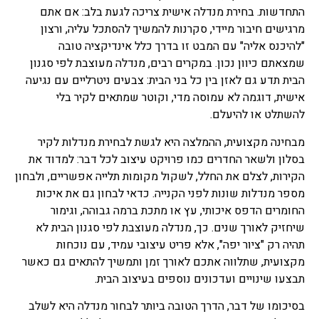
התחדשות. בחירת מנדלה אישית צריכה לגעת בלב: אם אתם
מרגישים חיבור מיידי, סקרנות להמשיך להסתכל עליה, ורצון
"להיכנס אליה" עם המבט זו בדרך כלל אינדיקציה טובה
שמצאתם כיוון נכון. במקרים רבים, מנדלה מעוצבת לפי סגנון
הבית תדע גם לאזן בין כל בני הבית: צבעים ניטרליים עם נגיעה
אישית, דוגמה לא עמוסה מדי, וקוטר שמתאים לקיר בלי
להשתלט או להיעלם.
מבחינה מקצועית, ההמלצה היא לגשת לבחירת מנדלות לקיר
בסלון ולשאר החדרים כמו פרויקט עיצוב לכל דבר: למדוד את
הקירות, לצלם את החלל, לשקול מקומות תלייה אפשריים, ולבחון
מספר מנדלות שונות לפני הקנייה. כדאי לבחון גם את איכות
החומרים הדפס איכותי, עץ או מתכת ברמה גבוהה, וגימור
שיחזיק לאורך שנים. כך, מנדלה מעוצבת לפי סגנון הבית לא
תהיה רק "ציור יפה", אלא פריט עיצובי עמיד, עם נוכחות
מקצועית, שתלווה אתכם לאורך זמן ותמשיך להתאים גם כאשר
תבצעו שינויים ועדכונים נוספים בעיצוב הבית.
בסיכומו של דבר, הדרך הטובה ביותר לבחור מנדלה היא לשלב