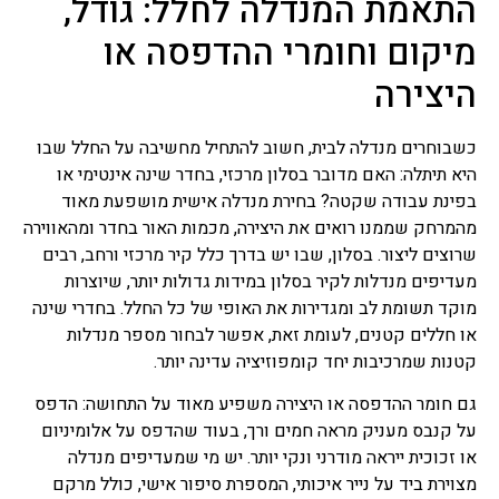
התאמת המנדלה לחלל: גודל,
מיקום וחומרי ההדפסה או
היצירה
כשבוחרים מנדלה לבית, חשוב להתחיל מחשיבה על החלל שבו
היא תיתלה: האם מדובר בסלון מרכזי, בחדר שינה אינטימי או
בפינת עבודה שקטה? בחירת מנדלה אישית מושפעת מאוד
מהמרחק שממנו רואים את היצירה, מכמות האור בחדר ומהאווירה
שרוצים ליצור. בסלון, שבו יש בדרך כלל קיר מרכזי ורחב, רבים
מעדיפים מנדלות לקיר בסלון במידות גדולות יותר, שיוצרות
מוקד תשומת לב ומגדירות את האופי של כל החלל. בחדרי שינה
או חללים קטנים, לעומת זאת, אפשר לבחור מספר מנדלות
קטנות שמרכיבות יחד קומפוזיציה עדינה יותר.
גם חומר ההדפסה או היצירה משפיע מאוד על התחושה: הדפס
על קנבס מעניק מראה חמים ורך, בעוד שהדפס על אלומיניום
או זכוכית ייראה מודרני ונקי יותר. יש מי שמעדיפים מנדלה
מצוירת ביד על נייר איכותי, המספרת סיפור אישי, כולל מרקם