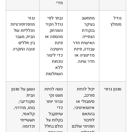
מדי.
גודל
מתחשב
נבחר לפי
נגזר
מומלץ
בעיקר
גודל הקיר
מהפרופורציות
בנקודת
והמרחק
הכלליות של
הצפייה
מהספה או
הבית, מעבר
האישית חדר
פינת
בין חללים
עבודה, פינת
הישיבה
וגובה התקרה.
מדיטציה או
כדי ליצור
חדר שינה.
נוכחות
ללא
השתלטות.
סגנון גרפי
יכול להיות
נוטה להיות
נשען על סגנון
מורכב,
מעט נקי
הבית
סימבולי או
וברור יותר
סקנדינבי,
אינטואיטיבי,
כדי
בוהו, מודרני,
בהתאם
שיתקבל
קלאסי,
לחיבור
בקלות על
תעשייתי
הפנימי שלכם
כולם בחלל
וכדומה.