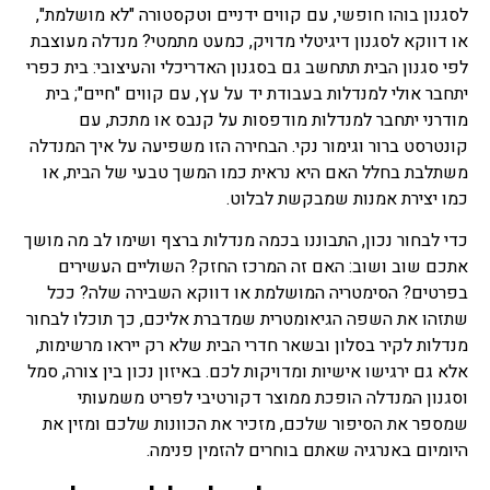
לסגנון בוהו חופשי, עם קווים ידניים וטקסטורה "לא מושלמת",
או דווקא לסגנון דיגיטלי מדויק, כמעט מתמטי? מנדלה מעוצבת
לפי סגנון הבית תתחשב גם בסגנון האדריכלי והעיצובי: בית כפרי
יתחבר אולי למנדלות בעבודת יד על עץ, עם קווים "חיים"; בית
מודרני יתחבר למנדלות מודפסות על קנבס או מתכת, עם
קונטרסט ברור וגימור נקי. הבחירה הזו משפיעה על איך המנדלה
משתלבת בחלל האם היא נראית כמו המשך טבעי של הבית, או
כמו יצירת אמנות שמבקשת לבלוט.
כדי לבחור נכון, התבוננו בכמה מנדלות ברצף ושימו לב מה מושך
אתכם שוב ושוב: האם זה המרכז החזק? השוליים העשירים
בפרטים? הסימטריה המושלמת או דווקא השבירה שלה? ככל
שתזהו את השפה הגיאומטרית שמדברת אליכם, כך תוכלו לבחור
מנדלות לקיר בסלון ובשאר חדרי הבית שלא רק ייראו מרשימות,
אלא גם ירגישו אישיות ומדויקות לכם. באיזון נכון בין צורה, סמל
וסגנון המנדלה הופכת ממוצר דקורטיבי לפריט משמעותי
שמספר את הסיפור שלכם, מזכיר את הכוונות שלכם ומזין את
היומיום באנרגיה שאתם בוחרים להזמין פנימה.