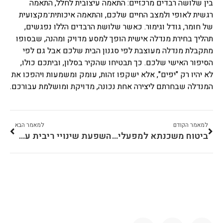
בין שלושה רבדים מרכזיים: התאמה עיצובית לחלל, התאמה
רגשית לאופי ולמצב החיים שלכם, והתאמה איכותית־מקצועית
של חומר, גודל וגימור. כאשר שלושת הרבדים הללו נפגשים,
תהליך בחירת מנדלה אישית הופך למסע מדויק ומהנה, שבסופו
מתקבלת מנדלה מעוצבת לפי סגנון הבית שלכם אבל גם לפי
הסיפור האישי שלכם. כך תבטיחו שהקיר בסלון, וביתכם כולו,
לא יהיו רק "יפים", אלא ישקפו זהות, עומק ומשמעות ויהפכו את
המנדלה שבחרתם ליצירה אחת נכונה, מדויקת ומושלמת עבורכם.
למאמר הקודם
למאמר הבא
ביטוח משכנתא למפעלים ותעשייה
השפעת שינויי ריבית על שוק הדיור בארה"ב