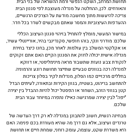
תחושת המרחב, השקט הנפשי ורמת ההשראה של בני הבית
והאורחים. לכן, ההחלטה על מנדלה מעוצבת לפי סגנון הבית
צריכה להיעשות מתוך מחשבה מודעת על הצרכים הרגשיים,
ההעדפות העיצוביות והמסר שאתם מבקשים לשדר בכל חדר.
במישור המעשי, מומלץ להתחיל בזיהוי סגנון העיצוב הכללי
שלכם: מודרני ונקי, בוהו חופשי, סקנדינבי בהיר, אוריינטלי עשיר,
או אקלקטי המשלב בין עולמות. לאחר מכן, בחנו כיצד בחירת
מנדלה אישית יכולה לחזק את הסגנון הקיים האם אתם זקוקים
לנקודת צבע נועזת שתשבור מראה מינימליסטי, או דווקא
למנדלה רכה בגוונים טבעיים שתייצר תחושת רוגע והרמוניה.
בחללים מרכזיים כמו הסלון, מנדלות לקיר בסלון צריכות
להתחשב בריהוט, בשטיח, בגוון הקירות ובתאורה; לעיתים הבדל
קטן בגווני הזהב, השחור או הפסטל יכול להיות ההבדל בין יצירה
"יפה" לבין יצירה שמרגישה כאילו נתפרה במיוחד עבור הבית
שלכם.
מבחינה רגשית, חשוב להתבונן במנדלה לא רק דרך העדשה של
טרנדים ועיצוב, אלא גם דרך מה שהיא מעוררת בכם פנימה: האם
היא משדרת שקט, עוצמה, עומק רוחני, שמחת חיים או תחושת