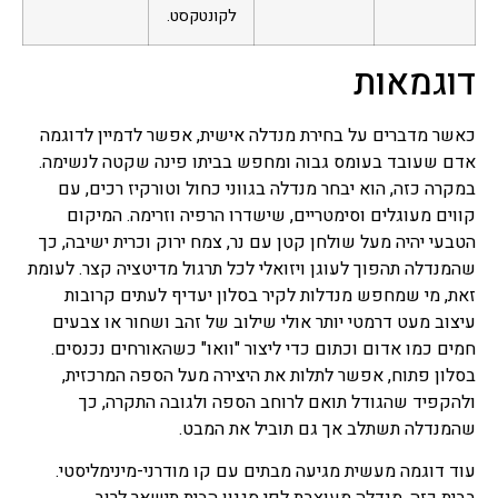
לקונטקסט.
דוגמאות
כאשר מדברים על בחירת מנדלה אישית, אפשר לדמיין לדוגמה
אדם שעובד בעומס גבוה ומחפש בביתו פינה שקטה לנשימה.
במקרה כזה, הוא יבחר מנדלה בגווני כחול וטורקיז רכים, עם
קווים מעוגלים וסימטריים, שישדרו הרפיה וזרימה. המיקום
הטבעי יהיה מעל שולחן קטן עם נר, צמח ירוק וכרית ישיבה, כך
שהמנדלה תהפוך לעוגן ויזואלי לכל תרגול מדיטציה קצר. לעומת
זאת, מי שמחפש מנדלות לקיר בסלון יעדיף לעתים קרובות
עיצוב מעט דרמטי יותר אולי שילוב של זהב ושחור או צבעים
חמים כמו אדום וכתום כדי ליצור "וואו" כשהאורחים נכנסים.
בסלון פתוח, אפשר לתלות את היצירה מעל הספה המרכזית,
ולהקפיד שהגודל תואם לרוחב הספה ולגובה התקרה, כך
שהמנדלה תשתלב אך גם תוביל את המבט.
עוד דוגמה מעשית מגיעה מבתים עם קו מודרני-מינימליסטי.