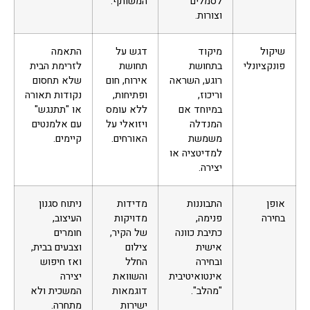
לסמלים
המשותף.
וצורות.
שיקול
מיקוד
דגש על
התאמה
פונקציונלי
בתחושת
תחושת
לזרימת הבית
רוגע, השראה
אירוח, חום
שלא תחסום
וריכוז,
ופתיחות,
נקודות תאורה
במיוחד אם
ללא עומס
או "תתנגש"
המנדלה
ויזואלי על
עם אלמנטים
משמשת
האורחים.
קיימים.
למדיטציה או
יצירה.
אופן
התבוננות
מדידות
ניתוח סגנון
בחירה
פנימה,
מדויקות
העיצוב,
כתיבת כוונה
של הקיר,
חומרים
אישית
צילום
וצבעים בבית,
ובחירה
החלל
ואז חיפוש
אינטואיטיבית
והשוואת
יצירה
"מהלב".
דוגמאות
המשכית ולא
ישירות
מתחרה.