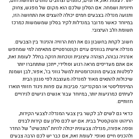
יותר. לעומת זאת, אדומים, כתומים וצהובים נותנים תחושת חום,
חיוניות ושמחה. אם הסלון שלכם הוא מקום של מפגש, צחוק
ותנועה מנדלה בצבעים חמים יכולה להעצים את התחושה הזו,
במיוחד כאשר מדובר במנדלות לקיר בסלון שמשמשות כמרכז
תשומת הלב העיצובי.
חשוב לקחת בחשבון גם את רמת הרוויה והניגוד בין הצבעים.
מנדלה אישית בגוונים עזים וקונטרסטיים מתאימה למי שמחפש
אנרגיה גבוהה, הצהרה עיצובית ונוכחות חזקה בחלל. לעומת זאת,
אם אתם מעדיפים מראה רגוע וסולידי, ייתכן שתתחברו יותר
לפלטות צבעים מונוכרומטיות למשל גווני בז’, אפור, לבן ושמנת
שיכולות להתאים מאוד למנדלה מעוצבת לפי סגנון הבית
המינימליסטי או הסקנדינבי. סביבות עם פחות ניגוד חזותי תוארו
לעיתים כמרגיעות יותר, במיוחד עבור אנשים רגישים לגירויים
חזותיים.
כדאי גם לשים לב לקשר בין צבעי המנדלה לצבעי הקירות,
הריהוט והטקסטיל בבית. אם יש לכם סלון עם קירות לבנים
וספה אפורה, מנדלה צבעונית יכולה להיות “התכשיט” של החדר
ולהכניס חיים ואופי. לעומת זאת, אם כבר יש לכם הרבה צבעים