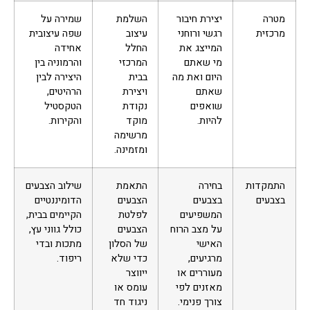
מטרה
יצירת חיבור
השלמת
שמירה על
מרכזית
רגשי ורוחני
עיצוב
שפה עיצובית
המייצג את
החלל
אחידה
מי שאתם
המרכזי
והרמוניה בין
היום ואת מה
בבית
היצירה לבין
שאתם
ויצירת
הרהיטים,
שואפים
נקודת
הטקסטיל
להיות.
מוקד
והקירות.
מרשימה
ומזמינה.
התמקדות
בחירה
התאמת
שילוב הצבעים
בצבעים
בצבעים
הצבעים
הדומיננטיים
המשפיעים
לפלטת
הקיימים בבית,
על מצב הרוח
הצבעים
כולל גווני עץ,
האישי
של הסלון
מתכות ובדי
מרגיעים,
כדי שלא
ריפוד.
מעוררים או
ייווצר
מאזנים לפי
עומס או
צורך פנימי.
ניגוד חד