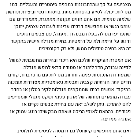
מצביעים על כך שההתבוננות במבנים סימטריים ומעגליים, כמו
רצוי מאוד לערוך השוואה בין
נותני המשכנתאות אם זה
מנדלות, יכולה לסייע בהפחתת מתח, בויסות רגשי וביצירת תחושת
הבנקים או חברות מימון
שלמות פנימית. אם אתם חווים תקופה מאתגרת, מתמודדים עם
אחרות, אנו נקבל מספר הצעות
עומס רגשי או מחפשים דרכים עדינות לעבודה עצמית, ייתכן
כשאחד הפרמטרים החשובים
שתעדיפו מנדלה בעלת מבנה רך, מעוגל, עם צבעים רגועים
להשוואה בין ההצעות הוא
ריבית על משכנתא, חשוב
ודגש על זרימה ולא על דרמטיות. בחירת מנדלה אישית בהקשר
לזכור שריבית משכנתא
זה היא בחירה טיפולית ממש, ולא רק דקורטיבית.
הנמוכה ביותר לא תהיה
האפשרות הטובה ביותר כי לא
אם המטרה העיקרית שלכם היא ריכוז ובהירות מחשבתית למשל
בהכרח שריבית משכנתא זו
לפינת עבודה, חדר לימוד או סטודיו כדאי לחפש מנדלה
תישאר לאורך זמן.
שמעודדת התכנסות פנימה וחדות. מנדלות עם מרכז ברור, קווים
חדים יותר, חזרתיות קצבית ותבניות גיאומטריות מסודרות תומכות
מימון לעסקים
במיקוד. אנשים רבים שממקמים מנדלות לקיר בסלון או בחדר
עבודה מתארים תחושה של ארגון פנימי ושקט מנטלי שמסייעים
להם להתרכז. ניתן לשלב זאת עם בחירת צבעים נקיים או
ניגודיים, בהתאם לאופי הריכוז שאתם מבקשים: רוגע עמוק או
אנרגיה ממריצה.
ואם אתם מחפשים קישוט? גם זו מטרה לגיטימית לחלוטין.