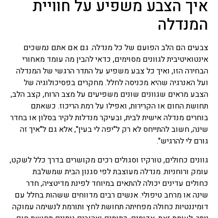
איך הצבע משפיע על חוויית
המנדלה
צבעים הם הלב הפועם של כל מנדלה. גם אם אתם נמשכים
אינטואיטיבית לגוונים מסוימים, כדאי להבין מה עומד מאחורי
הבחירה הזו, ואיך כל צבע משפיע על התדר הרגשי של המנדלה
ועל האנרגיה שהיא מכניסה לחלל. מחקרים בפסיכולוגיה של
הצבע מראים שגוונים שונים משפיעים על מצב הרוח, קצב הלב,
תחושת החום או הקרירות, ואפילו על רמת הריכוז. כשאתם
בוחרים מנדלה אישית לבית, ובעיקר מנדלות לקיר בסלון או בחדר
שינה, חשוב להתייחס לא רק ל"יפה לי בעין", אלא גם ל"איך זה
גורם לי להרגיש".
גוונים כחולים, טורקיז וסגולים רכים מקושרים בדרך כלל לשקט,
עומק ורוחניות. מנדלה מעוצבת לפי סגנון הבית שמשלבת
כחולים עדינים יכולה להתאים במיוחד לפינת מדיטציה, חדר
שינה או מרחב טיפולי. אנשים רבים מדווחים ששהות בחלל עם
דומיננטיות כחולה מפחיתה תחושת לחץ ותורמת לנשימה עמוקה