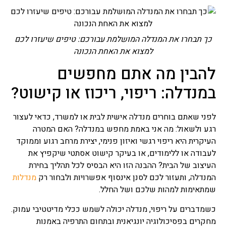
הרבה סרבול ואי הבנה בנושא
הליך התשלומים.
כך תבחרו את המנדלה המושלמת עבורכם: טיפים שיעזרו לכם
מחזור משכנתא
למצוא את האחת הנכונה
רובנו בעת הבעת עניין ברכישת
נכס מבצעים לקיחת משכנתא
להבין מה אתם מחפשים
בגובה מסוים מהסיבה בדרך
כלל שאין בידנו את כל הסכום
במנדלה: ריפוי, ריכוז או קישוט?
בעבור הנכס הרצוי, לעתים
בעוד אנו גרים בדירה שנרכשה
ויש עליה הלוואה אנו
לפני שאתם בוחרים מנדלה אישית לבית או למשרד, כדאי לעצור
מעוניינים לבצע שיפור בתנאי
רגע ולשאול: מה אני באמת מחפש במנדלה? האם המטרה
המשכנתא מהסיבות של שינויי
תנאים בכלכלה והריביות או
העיקרית היא ריפוי רגשי ואיזון פנימי, יצירת מרחב רגוע וממוקד
שינוי במסלולי ההחזר, עצם
לעבודה או ללימודים, או בעיקר קישוט אסתטי שיקפיץ את
הבקשה לשינוי מסלול נקרא
העיצוב של הבית? ההבנה הזו היא הבסיס לכל תהליך בחירת
בשם מחזור משכנתא ומטרתו
המנדלה, ותעזור לכם לסנן אינסוף אפשרויות ולבחור רק
מנדלות
שיפור תנאי ההחזר הקיימים.
שמתאימות למהות שלכם ושל החלל.
ריבית משכנתא
כשמדברים על ריפוי, מנדלה יכולה לשמש ככלי מדיטטיבי עמוק.
כאשר אנו עומדים לרכוש נכס
מחקרים בפסיכולוגיה יונגיאנית ובתחום התרפיה באמנות
נדל"ן ולקבל משכנתא כנגדו