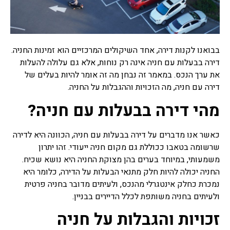
ראשית כל רצוי לפנות ליעוץ
משכנתא, ביעוץ שכזה יינתנו
האופציות הטובות ביותר של
רוב סוגי משכנתאות שקיימות.
בבואנו לקנות דירה, אחד השיקולים המרכזיים הוא זמינות החניה.
ייעוץ משכנתאות
דירה בבעלות עם חניה אינה רק נוחות, אלא גם עלולה להעלות
בשנים האחרונות רבים פונים
את ערך הנכס. במאמר זה נבחן מה זה אומר להיות בעלים של
לייעוץ משכנתאות לפני ביצוע
דירה עם חניה, מה הזכויות וההגבלות על החניה.
משכנתא, יועץ משכנתאות
מומחה יאפשר לרוכשים נדל"ן
מהי דירה בבעלות עם חניה?
להתמודד עם שוק המשכנתאות
המשוכלל והמסורבל עם מגוון
האפשריות, המסלולים,
כאשר אנו מדברים על דירה בבעלות עם חניה, הכוונה היא לדירה
הריביות, לעזור להתאים את
שרשומה בטאבו ככוללת גם מקום חניה ייעודי. זהו יתרון
המשכנתא ליכולות ולייצג
אותם מול נציגי הבנקים.
משמעותי, במיוחד בערים בהן מצוקת החניה היא נושא שכיח.
החניה יכולה להיות חלק מתנאי הבעלות על הדירה, כלומר היא
נמכרת כחלק אינטגרלי מהנכס, ולעיתים מדובר בחניה פרטית
ביטוח משכנתא
ולעיתים בחניה משותפת לכלל הדיירים בבניין.
כמו כל ביטוח והיעוד שלו אז
גם למשכנתא יש ביטוח
זכויות והגבלות על חניה
שנעשה לרוב דרך הבנקים אשר
נותנים משכנתא, ביטוח