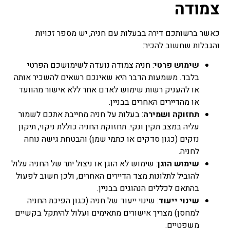
צמודה
משכנתא שכזה נועד בסופו של
עניין לבטח ולהבטיח שהחזר
ההלוואה יהיה כסדרה ויופעל
כאשר ברשותכם דירה בבעלות עם חניה, יש מספר זכויות
כאשר יגרם נזק למבנה הנכס
ולעתים כאשר אחד מהלווים
והגבלות שחשוב להכיר:
נפטר ובעקבות כך יש חשש
להמשך החזר ההלוואה.
שימוש פרטי
: חניה צמודה נועדה לשימושכם הפרטי
בלבד. משמעות הדבר היא שאינכם רשאים להשכיר אותה
מחשבון משכנתא
או להעניק רשות שימוש לאדם אחר ללא אישור מהוועד
אתם בהליך של קניית נכס
או מהדיירים האחרים בבניין.
נדלן בין אם זה דירה לכם או
תחזוקה ושמירה
: בעלות על חניה מחייבת אתכם לשמור
משרד לעסק שלכם, לידיעתכם
עליה במצב תקין ונקי. תחזוקת החניה כוללת ניקוי, תיקון
הסכום שאתם לווים הוא לא
נזקים (כגון סדקים או כתמי שמן) והבטחת גישה נוחה
הסכום שבסופו יוחזר לאחר
תקופה מסוימת, משכנתא
לחניה.
מחשבון שכזה מאפשר לכם
שימוש הוגן
: שימוש לא הוגן או ניצול יתר של החניה עלול
לחשב בכל צורה את ההחזרים
להוביל לתלונות מצד הדיירים האחרים, ולכן חשוב לפעול
הצפויים, כמה בסופו של דבר
בהתאם לכללים הנהוגים בבניין.
יהיה הסכום הכולל בגמר הליך
תשלומי המשכנתא, כל נושא
שינוי ייעוד
: שינוי ייעוד של חניה (כגון הפיכת החניה
חישובי ריבית קרן, הצמדות
למחסן) מצריך אישורים מתאימים ועלול להיתקל בקשיים
למיניהן, כיום מחשבון
משפטיים.
משכנתא שכזה יכול לחסוך