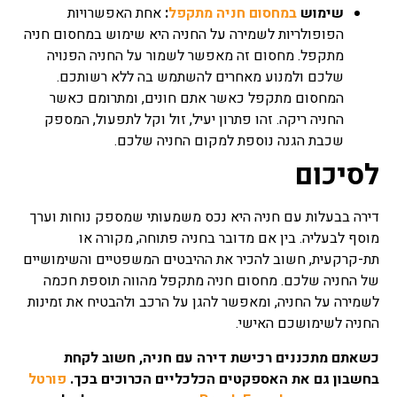
שימוש
במחסום חניה מתקפל
:
אחת האפשרויות
הרבה סרבול ואי הבנה בנושא
הליך התשלומים.
הפופולריות לשמירה על החניה היא שימוש במחסום חניה
מתקפל. מחסום זה מאפשר לשמור על החניה הפנויה
מחזור משכנתא
שלכם ולמנוע מאחרים להשתמש בה ללא רשותכם.
רובנו בעת הבעת עניין ברכישת
המחסום מתקפל כאשר אתם חונים, ומתרומם כאשר
נכס מבצעים לקיחת משכנתא
החניה ריקה. זהו פתרון יעיל, זול וקל לתפעול, המספק
בגובה מסוים מהסיבה בדרך
שכבת הגנה נוספת למקום החניה שלכם.
כלל שאין בידנו את כל הסכום
בעבור הנכס הרצוי, לעתים
לסיכום
בעוד אנו גרים בדירה שנרכשה
ויש עליה הלוואה אנו
מעוניינים לבצע שיפור בתנאי
דירה בבעלות עם חניה היא נכס משמעותי שמספק נוחות וערך
המשכנתא מהסיבות של שינויי
מוסף לבעליה. בין אם מדובר בחניה פתוחה, מקורה או
תנאים בכלכלה והריביות או
תת-קרקעית, חשוב להכיר את ההיבטים המשפטיים והשימושיים
שינוי במסלולי ההחזר, עצם
של החניה שלכם. מחסום חניה מתקפל מהווה תוספת חכמה
הבקשה לשינוי מסלול נקרא
בשם מחזור משכנתא ומטרתו
לשמירה על החניה, ומאפשר להגן על הרכב ולהבטיח את זמינות
שיפור תנאי ההחזר הקיימים.
החניה לשימושכם האישי.
כשאתם מתכננים רכישת דירה עם חניה, חשוב לקחת
ריבית משכנתא
בחשבון גם את האספקטים הכלכליים הכרוכים בכך.
פורטל
כאשר אנו עומדים לרכוש נכס
נדל"ן ולקבל משכנתא כנגדו