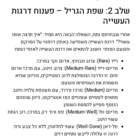
רצוי מאוד לערוך השוואה בין
שלב 2: שפת הגריל – פענוח דרגות
נותני המשכנתאות אם זה
הבנקים או חברות מימון
העשייה
אחרות, אנו נקבל מספר הצעות
כשאחד הפרמטרים החשובים
להשוואה בין ההצעות הוא
אחרי שבחרתם נתח, השאלה הבאה היא תמיד: "איך תרצה אותו
ריבית על משכנתא, חשוב
עשוי?". דרגת העשייה משפיעה באופן דרמטי על המרקם
לזכור שריבית משכנתא
והטעם הסופי. חשוב להתאים את דרגת העשייה לאופי הנתח:
הנמוכה ביותר לא תהיה
האפשרות הטובה ביותר כי לא
רייר (Rare): צרוב מבחוץ, אדום וקר במרכז.
בהכרח שריבית משכנתא זו
מדיום-רייר (Medium-Rare): צרוב היטב, עם מרכז אדום
תישאר לאורך זמן.
וחם. זו הדרגה המומלצת לרוב הסטייקים, מכיוון שהיא
משמרת את העסיסיות והטעם.
מימון לעסקים
מדיום (Medium): מרכז ורדרד, עם מעטפת צלויה היטב.
מתאים לנתחים שומניים כמו אנטריקוט, כיוון שהחום
הנוסף מסייע להמסת השומן.
מדיום-וול (Medium-Well): פס ורוד דק במרכז, רוב הנתח
עשוי היטב.
וול-דאן (Well-Done): עשוי לחלוטין, ללא כל צבע ורוד.
דרגה זו עלולה לייבש נתחים רזים.