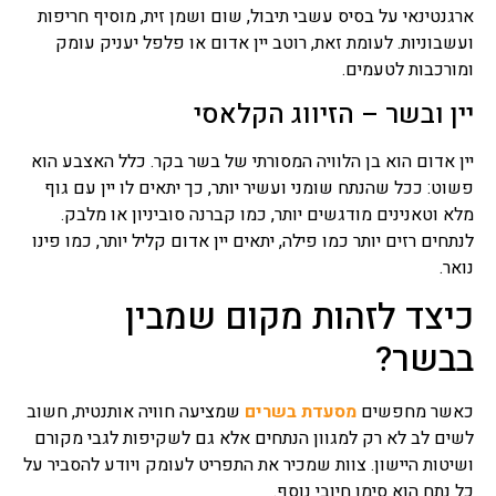
ארגנטינאי על בסיס עשבי תיבול, שום ושמן זית, מוסיף חריפות
ועשבוניות. לעומת זאת, רוטב יין אדום או פלפל יעניק עומק
ומורכבות לטעמים.
יין ובשר – הזיווג הקלאסי
יין אדום הוא בן הלוויה המסורתי של בשר בקר. כלל האצבע הוא
פשוט: ככל שהנתח שומני ועשיר יותר, כך יתאים לו יין עם גוף
מלא וטאנינים מודגשים יותר, כמו קברנה סוביניון או מלבק.
לנתחים רזים יותר כמו פילה, יתאים יין אדום קליל יותר, כמו פינו
נואר.
כיצד לזהות מקום שמבין
בבשר?
כאשר מחפשים
מסעדת בשרים
שמציעה חוויה אותנטית, חשוב
לשים לב לא רק למגוון הנתחים אלא גם לשקיפות לגבי מקורם
ושיטות היישון. צוות שמכיר את התפריט לעומק ויודע להסביר על
כל נתח הוא סימן חיובי נוסף.