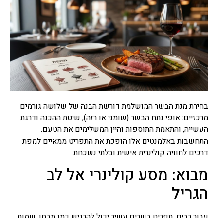
ראשית כל רצוי לפנות ליעוץ
משכנתא, ביעוץ שכזה יינתנו
האופציות הטובות ביותר של
רוב סוגי משכנתאות שקיימות.
ייעוץ משכנתאות
בשנים האחרונות רבים פונים
לייעוץ משכנתאות לפני ביצוע
משכנתא, יועץ משכנתאות
מומחה יאפשר לרוכשים נדל"ן
להתמודד עם שוק המשכנתאות
בחירת מנת הבשר המושלמת דורשת הבנה של שלושה גורמים
המשוכלל והמסורבל עם מגוון
מרכזיים: אופי נתח הבשר (שומני או רזה), שיטת ההכנה ודרגת
האפשריות, המסלולים,
העשייה, והתאמת התוספות והיין המשלימים את הטעם.
הריביות, לעזור להתאים את
התחשבות באלמנטים אלו הופכת את התפריט ממאיים למפת
המשכנתא ליכולות ולייצג
אותם מול נציגי הבנקים.
דרכים לחוויה קולינרית אישית ובלתי נשכחת.
מבוא: מסע קולינרי אל לב
ביטוח משכנתא
כמו כל ביטוח והיעוד שלו אז
הגריל
גם למשכנתא יש ביטוח
שנעשה לרוב דרך הבנקים אשר
נותנים משכנתא, ביטוח
עבור רבים, תפריט בשרים עשיר יכול להרגיש כמו מבחן. שמות