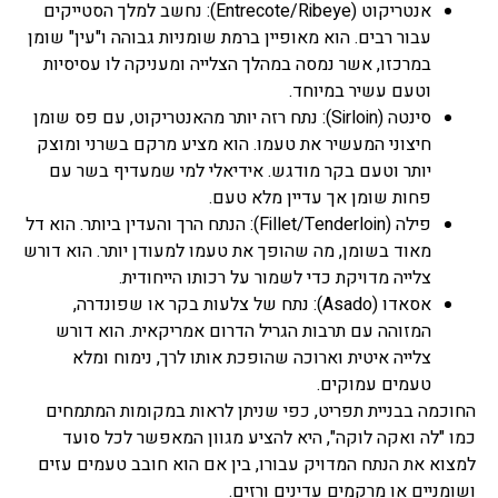
אנטריקוט (Entrecote/Ribeye): נחשב למלך הסטייקים
הרבה סרבול ואי הבנה בנושא
עבור רבים. הוא מאופיין ברמת שומניות גבוהה ו"עין" שומן
הליך התשלומים.
במרכזו, אשר נמסה במהלך הצלייה ומעניקה לו עסיסיות
וטעם עשיר במיוחד.
מחזור משכנתא
סינטה (Sirloin): נתח רזה יותר מהאנטריקוט, עם פס שומן
רובנו בעת הבעת עניין ברכישת
נכס מבצעים לקיחת משכנתא
חיצוני המעשיר את טעמו. הוא מציע מרקם בשרני ומוצק
בגובה מסוים מהסיבה בדרך
יותר וטעם בקר מודגש. אידיאלי למי שמעדיף בשר עם
כלל שאין בידנו את כל הסכום
פחות שומן אך עדיין מלא טעם.
בעבור הנכס הרצוי, לעתים
פילה (Fillet/Tenderloin): הנתח הרך והעדין ביותר. הוא דל
בעוד אנו גרים בדירה שנרכשה
ויש עליה הלוואה אנו
מאוד בשומן, מה שהופך את טעמו למעודן יותר. הוא דורש
מעוניינים לבצע שיפור בתנאי
צלייה מדויקת כדי לשמור על רכותו הייחודית.
המשכנתא מהסיבות של שינויי
אסאדו (Asado): נתח של צלעות בקר או שפונדרה,
תנאים בכלכלה והריביות או
המזוהה עם תרבות הגריל הדרום אמריקאית. הוא דורש
שינוי במסלולי ההחזר, עצם
הבקשה לשינוי מסלול נקרא
צלייה איטית וארוכה שהופכת אותו לרך, נימוח ומלא
בשם מחזור משכנתא ומטרתו
טעמים עמוקים.
שיפור תנאי ההחזר הקיימים.
החוכמה בבניית תפריט, כפי שניתן לראות במקומות המתמחים
כמו "לה ואקה לוקה", היא להציע מגוון המאפשר לכל סועד
ריבית משכנתא
למצוא את הנתח המדויק עבורו, בין אם הוא חובב טעמים עזים
כאשר אנו עומדים לרכוש נכס
ושומניים או מרקמים עדינים ורזים.
נדל"ן ולקבל משכנתא כנגדו