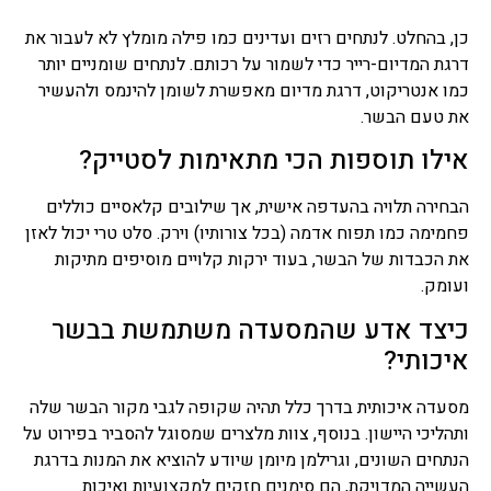
כן, בהחלט. לנתחים רזים ועדינים כמו פילה מומלץ לא לעבור את
דרגת המדיום-רייר כדי לשמור על רכותם. לנתחים שומניים יותר
כמו אנטריקוט, דרגת מדיום מאפשרת לשומן להינמס ולהעשיר
את טעם הבשר.
אילו תוספות הכי מתאימות לסטייק?
הבחירה תלויה בהעדפה אישית, אך שילובים קלאסיים כוללים
פחמימה כמו תפוח אדמה (בכל צורותיו) וירק. סלט טרי יכול לאזן
את הכבדות של הבשר, בעוד ירקות קלויים מוסיפים מתיקות
ועומק.
כיצד אדע שהמסעדה משתמשת בבשר
איכותי?
מסעדה איכותית בדרך כלל תהיה שקופה לגבי מקור הבשר שלה
ותהליכי היישון. בנוסף, צוות מלצרים שמסוגל להסביר בפירוט על
הנתחים השונים, וגרילמן מיומן שיודע להוציא את המנות בדרגת
העשייה המדויקת, הם סימנים חזקים למקצועיות ואיכות.