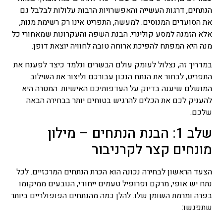
משכנתא שכזה נועד בסופו של
הנתחים, דרגות העשייה והאפשרויות הרבות עלולות לבלבל גם
עניין לבטח ולהבטיח שהחזר
את הסועדים המנוסים. למעשה, התפריט אינו רק רשימת מנות,
ההלוואה יהיה כסדרה ויופעל
כאשר יגרם נזק למבנה הנכס
אלא הזמנה למסע קולינרי. הבנת השפה והעקרונות שמאחורי כל
ולעתים כאשר אחד מהלווים
מנה היא המפתח להפיכת ארוחה טובה לחוויה יוצאת דופן.
נפטר ובעקבות כך יש חשש
להמשך החזר ההלוואה.
במדריך זה, נצלול לעומק עולם הבשרים ונלמד כיצד לפענח את
התפריט, לבחור את הנתח הנכון עבורכם וליצור את השילוב
מחשבון משכנתא
המושלם שיענה בדיוק על העדפותיכם האישיות. המטרה היא
אתם בהליך של קניית נכס
להעניק לכם את הכלים להרגיש בטוחים יותר בבחירה הבאה
נדלן בין אם זה דירה לכם או
שלכם.
משרד לעסק שלכם, לידיעתכם
הסכום שאתם לווים הוא לא
שלב 1: הבנת הנתחים – מילון
הסכום שבסופו יוחזר לאחר
תקופה מסוימת, משכנתא
מונחים קצר לקרניבור
מחשבון שכזה מאפשר לכם
לחשב בכל צורה את ההחזרים
הצעד הראשון לבחירה נכונה הוא הכרת הנתחים המרכזיים. לכל
הצפויים, כמה בסופו של דבר
יהיה הסכום הכולל בגמר הליך
נתח יש אופי, מרקם ופרופיל טעמים ייחודי, הנובעים ממיקומו
תשלומי המשכנתא, כל נושא
בפרה ומרמת השומן שלו. להלן כמה מהנתחים הפופולריים ביותר
חישובי ריבית קרן, הצמדות
שתפגשו:
למיניהן, כיום מחשבון
משכנתא שכזה יכול לחסוך